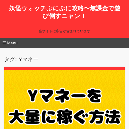
妖怪ウォッチぷにぷに攻略〜無課金で遊
び倒すニャン！
当サイトは広告が含まれています
Menu
コ
ン
タグ:
Yマネー
テ
ン
ツ
へ
移
動