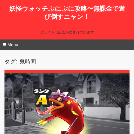
妖怪ウォッチぷにぷに攻略〜無課金で遊
び倒すニャン！
当サイトは広告が含まれています
Menu
コ
ン
タグ:
鬼時間
テ
ン
ツ
へ
移
動