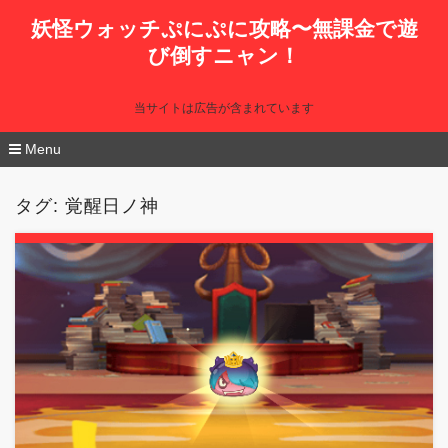
妖怪ウォッチぷにぷに攻略〜無課金で遊
び倒すニャン！
当サイトは広告が含まれています
Menu
コ
ン
タグ:
覚醒日ノ神
テ
ン
ツ
へ
移
動