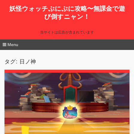
妖怪ウォッチぷにぷに攻略〜無課金で遊
び倒すニャン！
当サイトは広告が含まれています
Menu
コ
ン
タグ:
日ノ神
テ
ン
ツ
へ
移
動