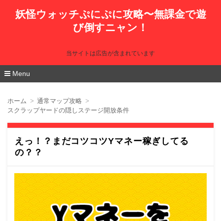
妖怪ウォッチぷにぷに攻略〜無課金で遊
び倒すニャン！
当サイトは広告が含まれています
Menu
コ
ン
ホーム
通常マップ攻略
テ
スクラップヤードの隠しステージ開放条件
ン
ツ
へ
移
えっ！？まだコツコツYマネー稼ぎしてる
動
の？？