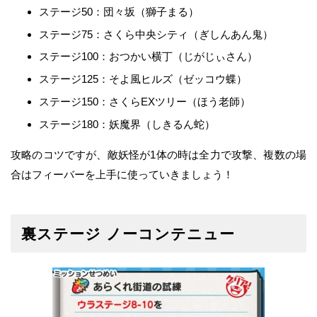
ステージ50：団々坂（獅子まる）
ステージ75：さくら中央シティ（ぎしんあん鬼）
ステージ100：おつかい横丁（じがじぃさん）
ステージ125：そよ風ヒルズ（ゼッコウ蝶）
ステージ150：さくらEXツリー（ほう老師）
ステージ180：妖魔界（しきるん蛇）
攻略のコツですが、敵妖怪が1体の時は全力で攻撃、複数の場
合はフィーバーを上手に使っていきましょう！
裏ステージ ノーコンテニュー