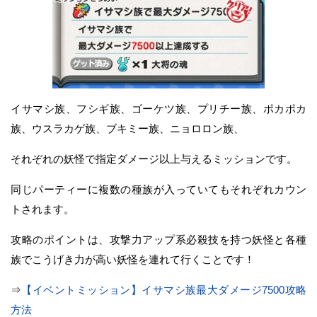
イサマシ族、フシギ族、ゴーケツ族、プリチー族、ポカポカ
族、ウスラカゲ族、ブキミー族、ニョロロン族、
それぞれの妖怪で指定ダメージ以上与えるミッションです。
同じパーティーに複数の種族が入っていてもそれぞれカウン
トされます。
攻略のポイントは、攻撃力アップ系必殺技を持つ妖怪と各種
族でこうげき力が高い妖怪を連れて行くことです！
⇒
【イベントミッション】イサマシ族最大ダメージ7500攻略
方法