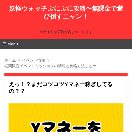
妖怪ウォッチぷにぷに攻略〜無課金で遊
び倒すニャン！
当サイトは広告が含まれています
Menu
コ
ン
ホーム
イベント情報
テ
期間限定イベントミッションの情報と攻略方法まとめ
ン
ツ
へ
移
えっ！？まだコツコツYマネー稼ぎしてる
動
の？？